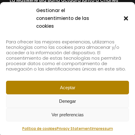
La Musikene Big Band actuará junto a Charles
Tolliver en el 61 Jazzaldia
Gestionar el
17 July, 2026
consentimiento de las
cookies
SUBSCRIBE TO OUR NEWSLETTER
Para ofrecer las mejores experiencias, utilizamos
tecnologías como las cookies para almacenar y/o
acceder a la información del dispositivo. El
consentimiento de estas tecnologías nos permitirá
Subscribe to our newsletter to receive our news by
procesar datos como el comportamiento de
email.
navegación o las identificaciones únicas en este sitio.
Aceptar
Denegar
Ver preferencias
Política de cookies
Privacy Statement
Impressum