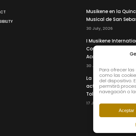
Musikene en la Quin
ACT
Musical de San Seba
IBILITY
30 July, 2026
I Musikene Internatio
Competition for You
Ge
Accordionists
30 July, 2026
Para ofrecer las
como las cookie
La Musikene Big Ban
del dispositivo.
actuará junto a Cha
permitirá proc
navegación o las
Tolliver en el 61 Jazz
17 July, 2026
Aceptar