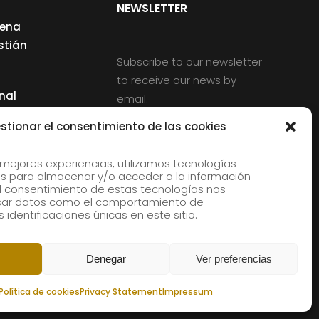
NEWSLETTER
cena
stián
Subscribe to our newsletter
to receive our news by
nal
email.
ng
stionar el consentimiento de las cookies
 mejores experiencias, utilizamos tecnologías
s para almacenar y/o acceder a la información
d
 El consentimiento de estas tecnologías nos
rles
esar datos como el comportamiento de
 identificaciones únicas en este sitio.
aldia
Denegar
Ver preferencias
Política de cookies
Privacy Statement
Impressum