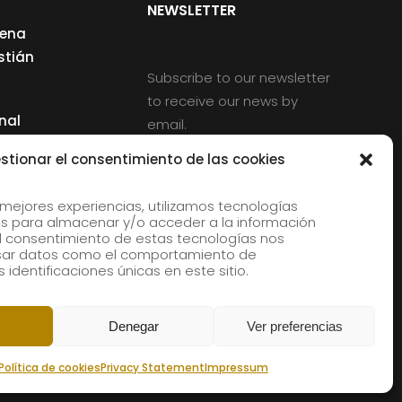
NEWSLETTER
cena
stián
Subscribe to our newsletter
to receive our news by
nal
email.
ng
stionar el consentimiento de las cookies
 mejores experiencias, utilizamos tecnologías
s para almacenar y/o acceder a la información
d
 El consentimiento de estas tecnologías nos
rles
esar datos como el comportamiento de
 identificaciones únicas en este sitio.
aldia
Denegar
Ver preferencias
Política de cookies
Privacy Statement
Impressum