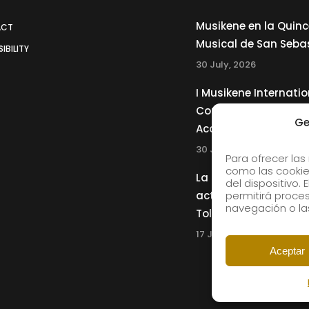
Musikene en la Quin
ACT
Musical de San Seba
IBILITY
30 July, 2026
I Musikene Internatio
Competition for You
Ge
Accordionists
30 July, 2026
Para ofrecer las
como las cookie
La Musikene Big Ban
del dispositivo.
actuará junto a Cha
permitirá proc
navegación o las
Tolliver en el 61 Jazz
17 July, 2026
Aceptar