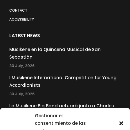
CONTACT
ACCESSIBILITY
LATEST NEWS
Musikene en la Quincena Musical de San
Sebastián
30 July, 2026
I Musikene International Competition for Young
Accordionists
30 July, 2026
La Musikene Big Band actuará junto a Charles
Tolliver en el 61 Jazzaldia
Gestionar el
17 July, 2026
consentimiento de las