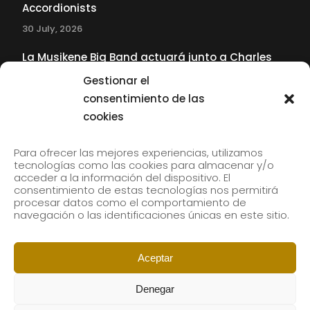
Accordionists
30 July, 2026
La Musikene Big Band actuará junto a Charles
Tolliver en el 61 Jazzaldia
Gestionar el
17 July, 2026
consentimiento de las
cookies
SUBSCRIBE TO OUR NEWSLETTER
Para ofrecer las mejores experiencias, utilizamos
tecnologías como las cookies para almacenar y/o
acceder a la información del dispositivo. El
consentimiento de estas tecnologías nos permitirá
Subscribe to our newsletter to receive our news by
procesar datos como el comportamiento de
email.
navegación o las identificaciones únicas en este sitio.
Aceptar
Denegar