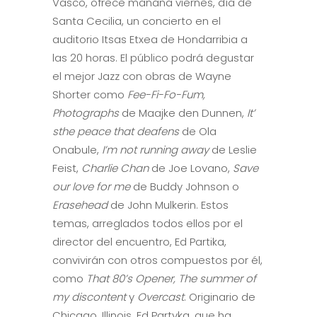
Vasco, ofrece mañana viernes, día de
Santa Cecilia, un concierto en el
auditorio Itsas Etxea de Hondarribia a
las 20 horas. El público podrá degustar
el mejor Jazz con obras de Wayne
Shorter como
Fee-Fi-Fo-Fum,
Photographs
de Maajke den Dunnen,
It’
sthe peace that deafens
de Ola
Onabule,
I’m not running away
de Leslie
Feist,
Charlie Chan
de Joe Lovano,
Save
our love for me
de Buddy Johnson o
Erasehead
de John Mulkerin. Estos
temas, arreglados todos ellos por el
director del encuentro, Ed Partika,
convivirán con otros compuestos por él,
como
That 80’s Opener, The summer of
my discontent
y
Overcast
. Originario de
Chicago, Illinois, Ed Partyka, que ha