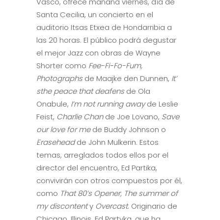
Vasco, ofrece mañana viernes, día de
Santa Cecilia, un concierto en el
auditorio Itsas Etxea de Hondarribia a
las 20 horas. El público podrá degustar
el mejor Jazz con obras de Wayne
Shorter como
Fee-Fi-Fo-Fum,
Photographs
de Maajke den Dunnen,
It’
sthe peace that deafens
de Ola
Onabule,
I’m not running away
de Leslie
Feist,
Charlie Chan
de Joe Lovano,
Save
our love for me
de Buddy Johnson o
Erasehead
de John Mulkerin. Estos
temas, arreglados todos ellos por el
director del encuentro, Ed Partika,
convivirán con otros compuestos por él,
como
That 80’s Opener, The summer of
my discontent
y
Overcast
. Originario de
Chicago, Illinois, Ed Partyka, que ha