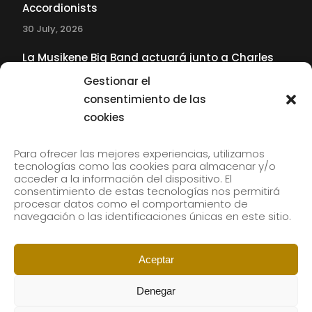
Accordionists
30 July, 2026
La Musikene Big Band actuará junto a Charles
Tolliver en el 61 Jazzaldia
Gestionar el
17 July, 2026
consentimiento de las
cookies
SUBSCRIBE TO OUR NEWSLETTER
Para ofrecer las mejores experiencias, utilizamos
tecnologías como las cookies para almacenar y/o
acceder a la información del dispositivo. El
consentimiento de estas tecnologías nos permitirá
Subscribe to our newsletter to receive our news by
procesar datos como el comportamiento de
email.
navegación o las identificaciones únicas en este sitio.
Aceptar
Denegar