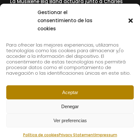
La Musikene Big Band actuará junto a Charles
Tolliver en el 61 Jazzaldia
Gestionar el
17 July, 2026
consentimiento de las
cookies
SUBSCRIBE TO OUR NEWSLETTER
Para ofrecer las mejores experiencias, utilizamos
tecnologías como las cookies para almacenar y/o
acceder a la información del dispositivo. El
consentimiento de estas tecnologías nos permitirá
Subscribe to our newsletter to receive our news by
procesar datos como el comportamiento de
email.
navegación o las identificaciones únicas en este sitio.
Aceptar
Denegar
Ver preferencias
Política de cookies
Privacy Statement
Impressum