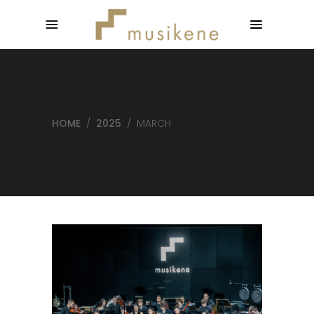
HOME
/
2025
/
MARCH