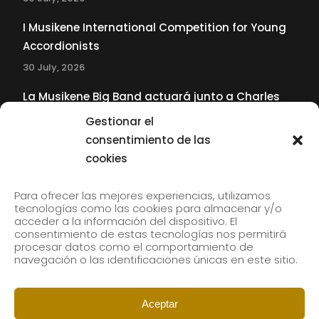
I Musikene International Competition for Young
Accordionists
30 July, 2026
La Musikene Big Band actuará junto a Charles
Tolliver en el 61 Jazzaldia
Gestionar el
17 July, 2026
consentimiento de las
cookies
SUBSCRIBE TO OUR NEWSLETTER
Para ofrecer las mejores experiencias, utilizamos
tecnologías como las cookies para almacenar y/o
acceder a la información del dispositivo. El
consentimiento de estas tecnologías nos permitirá
Subscribe to our newsletter to receive our news by
procesar datos como el comportamiento de
email.
navegación o las identificaciones únicas en este sitio.
Aceptar