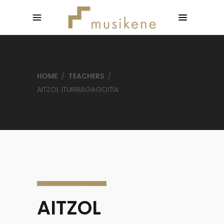
HOME
/
TEACHERS
/
AITZOL ITURRIAGAGOITIA
AITZOL