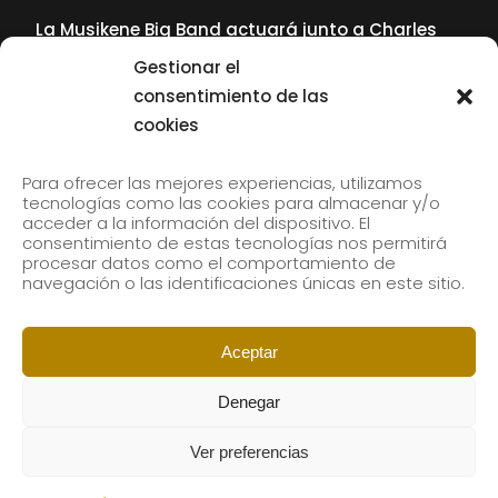
La Musikene Big Band actuará junto a Charles
Tolliver en el 61 Jazzaldia
Gestionar el
17 July, 2026
consentimiento de las
cookies
SUBSCRIBE TO OUR NEWSLETTER
Para ofrecer las mejores experiencias, utilizamos
tecnologías como las cookies para almacenar y/o
acceder a la información del dispositivo. El
consentimiento de estas tecnologías nos permitirá
Subscribe to our newsletter to receive our news by
procesar datos como el comportamiento de
email.
navegación o las identificaciones únicas en este sitio.
Aceptar
Denegar
Ver preferencias