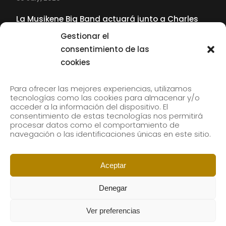
La Musikene Big Band actuará junto a Charles
Tolliver en el 61 Jazzaldia
Gestionar el
17 July, 2026
consentimiento de las
cookies
SUBSCRIBE TO OUR NEWSLETTER
Para ofrecer las mejores experiencias, utilizamos
tecnologías como las cookies para almacenar y/o
acceder a la información del dispositivo. El
consentimiento de estas tecnologías nos permitirá
Subscribe to our newsletter to receive our news by
procesar datos como el comportamiento de
email.
navegación o las identificaciones únicas en este sitio.
Aceptar
Denegar
Ver preferencias