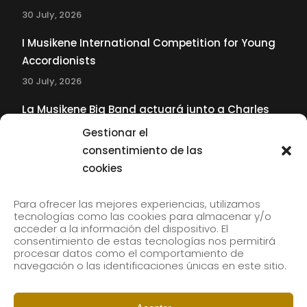
30 July, 2026
I Musikene International Competition for Young
Accordionists
30 July, 2026
La Musikene Big Band actuará junto a Charles
Tolliver en el 61 Jazzaldia
Gestionar el
17 July, 2026
consentimiento de las
cookies
SUBSCRIBE TO OUR NEWSLETTER
Para ofrecer las mejores experiencias, utilizamos
tecnologías como las cookies para almacenar y/o
acceder a la información del dispositivo. El
consentimiento de estas tecnologías nos permitirá
Subscribe to our newsletter to receive our news by
procesar datos como el comportamiento de
email.
navegación o las identificaciones únicas en este sitio.