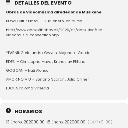
DETALLES DEL EVENTO
Obras de Videomúsica alrededor de Musikene
Kutxa Kultur Plaza – 13-18 enero, en bucle
http://www.dockofthebay.es/2020/es/dock-live/the-
videomusic-connection.php
YEARNING Alejandro Gwynn, Alejandro García
EDEN – Christophe Havel, Krunoslav Ptitchar
GOGOAN – Irati Alonso
AMOR NO VIU – Stefano Scarani, Julia Chiner
LUCHA Paloma Vírseda
HORARIOS
13 Enero, 2020
00:00
-
18 Enero, 2020
00:00
(GMT+01:00)