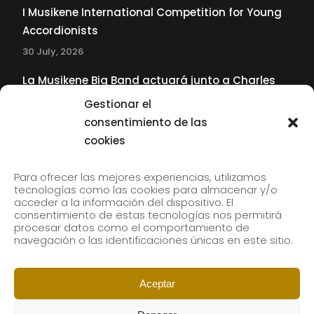
I Musikene International Competition for Young
Accordionists
30 July, 2026
La Musikene Big Band actuará junto a Charles
Tolliver en el 61 Jazzaldia
Gestionar el
17 July, 2026
consentimiento de las
cookies
SUBSCRIBE TO OUR NEWSLETTER
Para ofrecer las mejores experiencias, utilizamos
tecnologías como las cookies para almacenar y/o
acceder a la información del dispositivo. El
consentimiento de estas tecnologías nos permitirá
Subscribe to our newsletter to receive our news by
procesar datos como el comportamiento de
email.
navegación o las identificaciones únicas en este sitio.
Aceptar