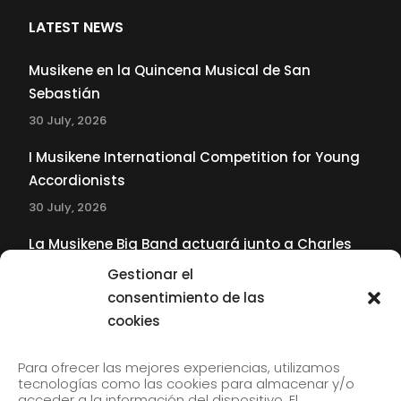
LATEST NEWS
Musikene en la Quincena Musical de San
Sebastián
30 July, 2026
I Musikene International Competition for Young
Accordionists
30 July, 2026
La Musikene Big Band actuará junto a Charles
Tolliver en el 61 Jazzaldia
Gestionar el
17 July, 2026
consentimiento de las
cookies
SUBSCRIBE TO OUR NEWSLETTER
Para ofrecer las mejores experiencias, utilizamos
tecnologías como las cookies para almacenar y/o
acceder a la información del dispositivo. El