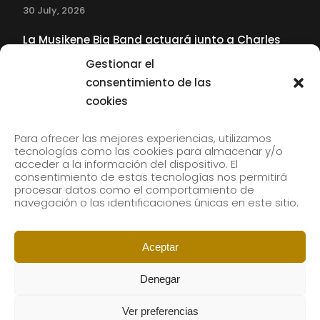
30 July, 2026
La Musikene Big Band actuará junto a Charles
Tolliver en el 61 Jazzaldia
Gestionar el
17 July, 2026
consentimiento de las
cookies
SUBSCRIBE TO OUR NEWSLETTER
Para ofrecer las mejores experiencias, utilizamos
tecnologías como las cookies para almacenar y/o
acceder a la información del dispositivo. El
consentimiento de estas tecnologías nos permitirá
Subscribe to our newsletter to receive our news by
procesar datos como el comportamiento de
email.
navegación o las identificaciones únicas en este sitio.
Aceptar
Denegar
Ver preferencias