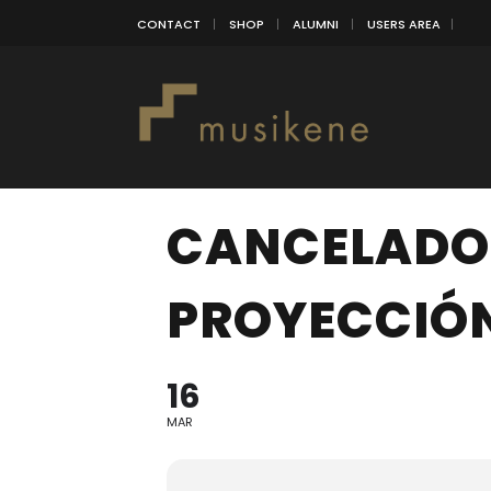
CONTACT
SHOP
ALUMNI
USERS AREA
CANCELADO!
PROYECCIÓ
16
MAR