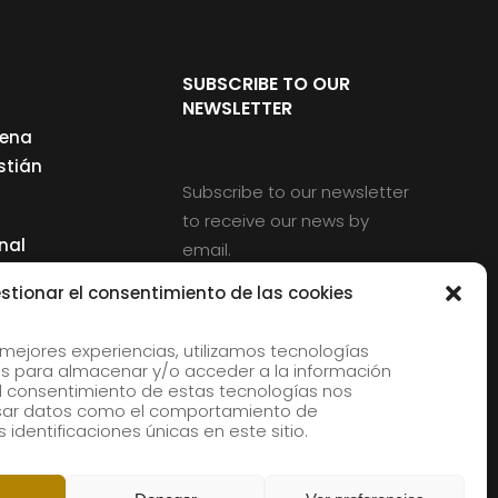
SUBSCRIBE TO OUR
NEWSLETTER
cena
stián
Subscribe to our newsletter
to receive our news by
nal
email.
ng
stionar el consentimiento de las cookies
 mejores experiencias, utilizamos tecnologías
s para almacenar y/o acceder a la información
d
 El consentimiento de estas tecnologías nos
rles
esar datos como el comportamiento de
 identificaciones únicas en este sitio.
aldia