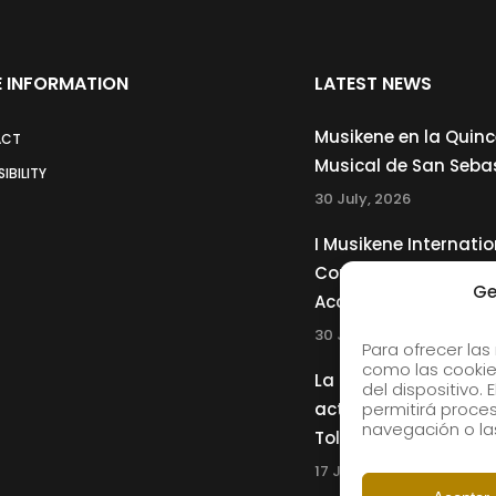
 INFORMATION
LATEST NEWS
Musikene en la Quin
ACT
Musical de San Seba
IBILITY
30 July, 2026
I Musikene Internatio
Competition for You
Ge
Accordionists
30 July, 2026
Para ofrecer las
como las cookie
La Musikene Big Ban
del dispositivo.
actuará junto a Cha
permitirá proc
navegación o las
Tolliver en el 61 Jazz
17 July, 2026