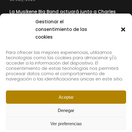
La Musikene Big Band actuará junto a Charles
Tolliver en el 61 Jazzaldia
Gestionar el
17 July, 2026
consentimiento de las
cookies
SUBSCRIBE TO OUR NEWSLETTER
Para ofrecer las mejores experiencias, utilizamos
tecnologías como las cookies para almacenar y/o
acceder a la información del dispositivo. El
consentimiento de estas tecnologías nos permitirá
Subscribe to our newsletter to receive our news by
procesar datos como el comportamiento de
email.
navegación o las identificaciones únicas en este sitio.
Aceptar
Denegar
Ver preferencias