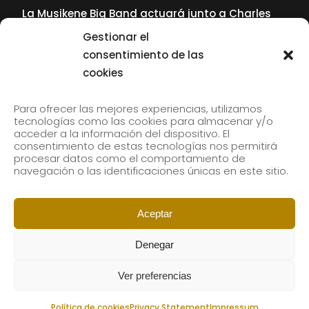
La Musikene Big Band actuará junto a Charles
Tolliver en el 61 Jazzaldia
Gestionar el
17 July, 2026
consentimiento de las
cookies
SUBSCRIBE TO OUR NEWSLETTER
Para ofrecer las mejores experiencias, utilizamos
tecnologías como las cookies para almacenar y/o
acceder a la información del dispositivo. El
consentimiento de estas tecnologías nos permitirá
Subscribe to our newsletter to receive our news by
procesar datos como el comportamiento de
email.
navegación o las identificaciones únicas en este sitio.
Aceptar
Denegar
Ver preferencias
Política de cookies
Privacy Statement
Impressum