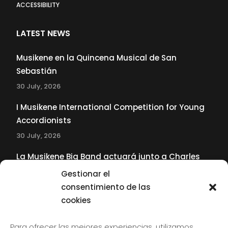
ACCESSIBILITY
LATEST NEWS
Musikene en la Quincena Musical de San
Sebastián
30 July, 2026
I Musikene International Competition for Young
Accordionists
30 July, 2026
La Musikene Big Band actuará junto a Charles
Tolliver en el 61 Jazzaldia
Gestionar el
17 July, 2026
consentimiento de las
cookies
SUBSCRIBE TO OUR NEWSLETTER
Para ofrecer las mejores experiencias, utilizamos