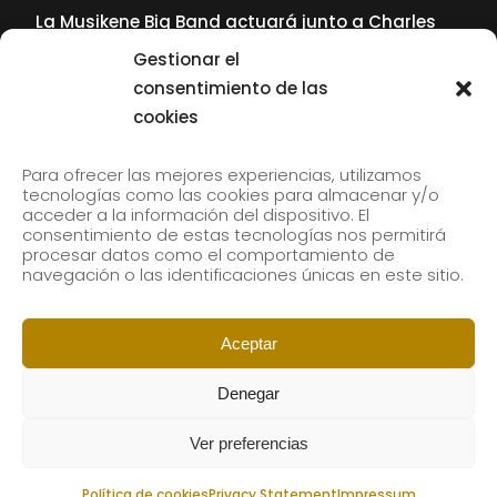
La Musikene Big Band actuará junto a Charles
Tolliver en el 61 Jazzaldia
Gestionar el
17 July, 2026
consentimiento de las
cookies
SUBSCRIBE TO OUR NEWSLETTER
Para ofrecer las mejores experiencias, utilizamos
tecnologías como las cookies para almacenar y/o
acceder a la información del dispositivo. El
consentimiento de estas tecnologías nos permitirá
Subscribe to our newsletter to receive our news by
procesar datos como el comportamiento de
email.
navegación o las identificaciones únicas en este sitio.
Aceptar
Denegar
Ver preferencias
Política de cookies
Privacy Statement
Impressum