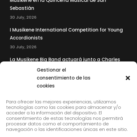
Musikene en la Quincena Musical de San
Sebastián
30 July, 2026
I Musikene International Competition for Young
Accordionists
30 July, 2026
La Musikene Big Band actuará junto a Charles
Tolliver en el 61 Jazzaldia
Gestionar el
17 July, 2026
consentimiento de las
cookies
SUBSCRIBE TO OUR NEWSLETTER
Para ofrecer las mejores experiencias, utilizamos
tecnologías como las cookies para almacenar y/o
acceder a la información del dispositivo. El
consentimiento de estas tecnologías nos permitirá
Subscribe to our newsletter to receive our news by
procesar datos como el comportamiento de
email.
navegación o las identificaciones únicas en este sitio.