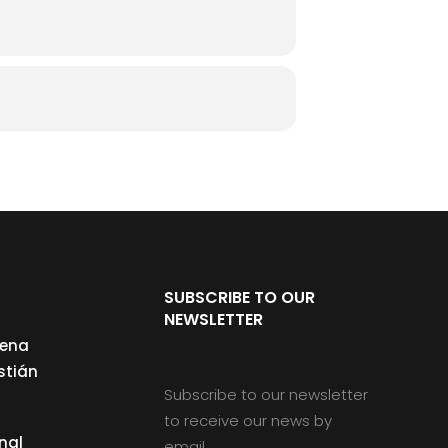
SUBSCRIBE TO OUR
NEWSLETTER
cena
stián
Subscribe to our newsletter
to receive our news by
nal
email.