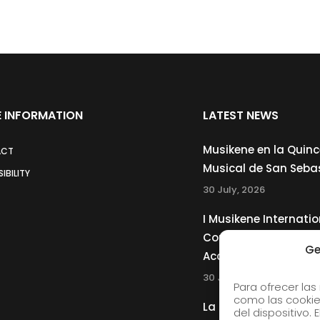
 INFORMATION
LATEST NEWS
Musikene en la Quin
ACT
Musical de San Seba
IBILITY
30 July, 2026
I Musikene Internatio
Competition for You
Ge
Accordionists
30 July, 2026
Para ofrecer las
como las cookie
La Musikene Big Ban
del dispositivo.