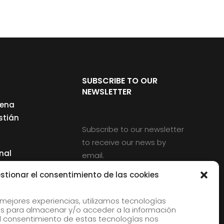
SUBSCRIBE TO OUR
NEWSLETTER
cena
stián
Subscribe to our newsletter
to receive our news by
nal
email.
ng
stionar el consentimiento de las cookies
 mejores experiencias, utilizamos tecnologías
s para almacenar y/o acceder a la información
d
 El consentimiento de estas tecnologías nos