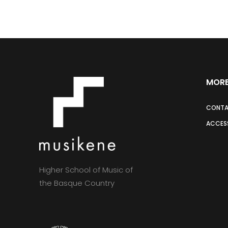
MORE
CONT
ACCESS
Higher School of Music of
the Basque Country