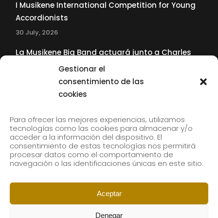
I Musikene International Competition for Young
Accordionists
30 July, 2026
La Musikene Big Band actuará junto a Charles
Tolliver en el 61 Jazzaldia
Gestionar el
17 July, 2026
consentimiento de las
cookies
SUBSCRIBE TO OUR NEWSLETTER
Para ofrecer las mejores experiencias, utilizamos
tecnologías como las cookies para almacenar y/o
acceder a la información del dispositivo. El
consentimiento de estas tecnologías nos permitirá
Subscribe to our newsletter to receive our news by
procesar datos como el comportamiento de
email.
navegación o las identificaciones únicas en este sitio.
Aceptar
Denegar