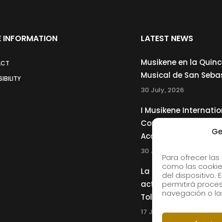
 INFORMATION
LATEST NEWS
Musikene en la Quin
ACT
Musical de San Seba
IBILITY
30 July, 2026
I Musikene Internatio
Competition for You
Ge
Accordionists
30 July, 2026
Para ofrecer las
como las cookie
La Musikene Big Ban
del dispositivo.
actuará junto a Cha
permitirá proc
navegación o las
Tolliver en el 61 Jazz
17 July, 2026