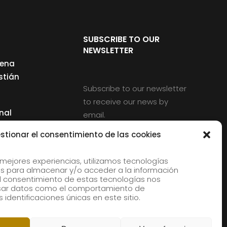
SUBSCRIBE TO OUR
NEWSLETTER
cena
stián
Subscribe to our newsletter
to receive our news by
nal
email.
ng
stionar el consentimiento de las cookies
 mejores experiencias, utilizamos tecnologías
s para almacenar y/o acceder a la información
d
 El consentimiento de estas tecnologías nos
rles
esar datos como el comportamiento de
 identificaciones únicas en este sitio.
aldia