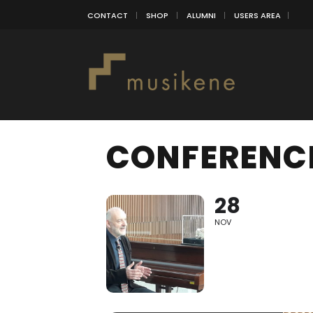
CONTACT
SHOP
ALUMNI
USERS AREA
CONFERENCI
28
NOV