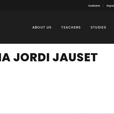
Euskara
Espa
ABOUT US
TEACHERS
STUDIES
A JORDI JAUSET