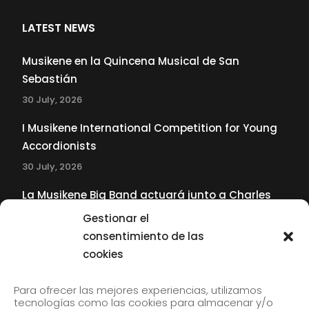
LATEST NEWS
Musikene en la Quincena Musical de San
Sebastián
30 July, 2026
I Musikene International Competition for Young
Accordionists
30 July, 2026
La Musikene Big Band actuará junto a Charles
Tolliver en el 61 Jazzaldia
Gestionar el
17 July, 2026
consentimiento de las
cookies
SUBSCRIBE TO OUR NEWSLETTER
Para ofrecer las mejores experiencias, utilizamos
tecnologías como las cookies para almacenar y/o