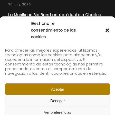
30 July, 2026
La Musikene Big Band actuará junto a Charles
Tolliver en el 61 Jazzaldia
Gestionar el
17 July, 2026
consentimiento de las
cookies
SUBSCRIBE TO OUR NEWSLETTER
Para ofrecer las mejores experiencias, utilizamos
tecnologías como las cookies para almacenar y/o
acceder a la información del dispositivo. El
consentimiento de estas tecnologías nos permitirá
Subscribe to our newsletter to receive our news by
procesar datos como el comportamiento de
email.
navegación o las identificaciones únicas en este sitio.
Aceptar
Denegar
Ver preferencias