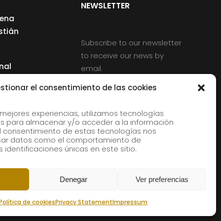
NEWSLETTER
cena
stián
Subscribe to our newsletter
to receive our news by
nal
email.
ng
stionar el consentimiento de las cookies
 mejores experiencias, utilizamos tecnologías
s para almacenar y/o acceder a la información
d
 El consentimiento de estas tecnologías nos
rles
esar datos como el comportamiento de
 identificaciones únicas en este sitio.
aldia
Denegar
Ver preferencias
Política de cookies
Privacy Statement
Impressum