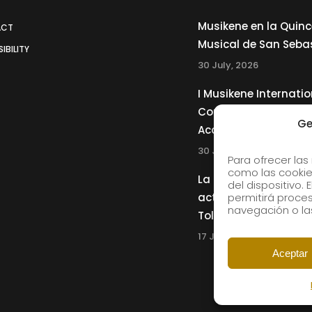
Musikene en la Quin
ACT
Musical de San Seba
IBILITY
30 July, 2026
I Musikene Internatio
Competition for You
Ge
Accordionists
30 July, 2026
Para ofrecer las
como las cookie
La Musikene Big Ban
del dispositivo.
actuará junto a Cha
permitirá proc
navegación o las
Tolliver en el 61 Jazz
17 July, 2026
Aceptar