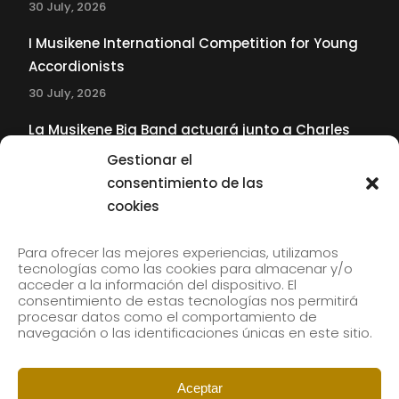
30 July, 2026
I Musikene International Competition for Young
Accordionists
30 July, 2026
La Musikene Big Band actuará junto a Charles
Tolliver en el 61 Jazzaldia
Gestionar el
17 July, 2026
consentimiento de las
cookies
SUBSCRIBE TO OUR NEWSLETTER
Para ofrecer las mejores experiencias, utilizamos
tecnologías como las cookies para almacenar y/o
acceder a la información del dispositivo. El
consentimiento de estas tecnologías nos permitirá
Subscribe to our newsletter to receive our news by
procesar datos como el comportamiento de
email.
navegación o las identificaciones únicas en este sitio.
Aceptar