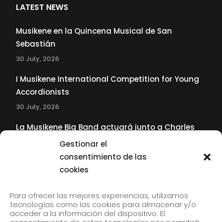
LATEST NEWS
Musikene en la Quincena Musical de San
Sebastián
30 July, 2026
I Musikene International Competition for Young
Accordionists
30 July, 2026
La Musikene Big Band actuará junto a Charles
Tolliver en el 61 Jazzaldia
Gestionar el
17 July, 2026
consentimiento de las
cookies
SUBSCRIBE TO OUR NEWSLETTER
Para ofrecer las mejores experiencias, utilizamos
tecnologías como las cookies para almacenar y/o
acceder a la información del dispositivo. El