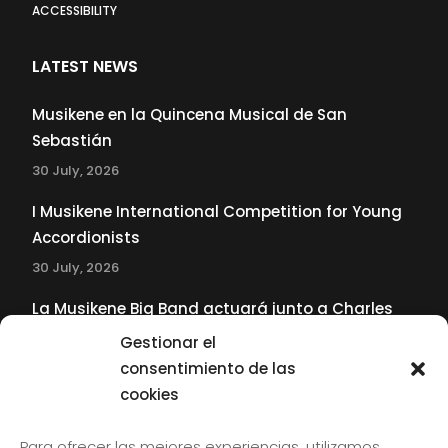
ACCESSIBILITY
LATEST NEWS
Musikene en la Quincena Musical de San
Sebastián
30 July, 2026
I Musikene International Competition for Young
Accordionists
30 July, 2026
La Musikene Big Band actuará junto a Charles
Tolliver en el 61 Jazzaldia
Gestionar el
17 July, 2026
consentimiento de las
cookies
SUBSCRIBE TO OUR NEWSLETTER
Para ofrecer las mejores experiencias, utilizamos