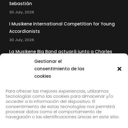
Sebastián
30 July, 2026
I Musikene International Competition for Young
Accordionists
30 July, 2026
La Musikene Big Band actuará junto a Charles
Tolliver en el 61 Jazzaldia
Gestionar el
17 July, 2026
consentimiento de las
cookies
SUBSCRIBE TO OUR NEWSLETTER
Para ofrecer las mejores experiencias, utilizamos
tecnologías como las cookies para almacenar y/o
acceder a la información del dispositivo. El
consentimiento de estas tecnologías nos permitirá
Subscribe to our newsletter to receive our news by
procesar datos como el comportamiento de
email.
navegación o las identificaciones únicas en este sitio.