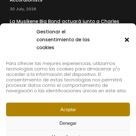
30 July, 2026
La Musikene Big Band actuará junto a Charles
Tolliver en el 61 Jazzaldia
Gestionar el
17 July, 2026
consentimiento de las
cookies
SUBSCRIBE TO OUR NEWSLETTER
Para ofrecer las mejores experiencias, utilizamos
tecnologías como las cookies para almacenar y/o
acceder a la información del dispositivo. El
consentimiento de estas tecnologías nos permitirá
Subscribe to our newsletter to receive our news by
procesar datos como el comportamiento de
email.
navegación o las identificaciones únicas en este sitio.
Aceptar
Denegar