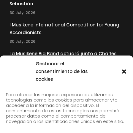
Sebastián
30 July, 2026
I Musikene International Competition for Young
Accordionists
30 July, 2026
La Musikene Big Band actuará junto a Charles
Tolliver en el 61 Jazzaldia
Gestionar el
17 July, 2026
consentimiento de las
cookies
SUBSCRIBE TO OUR NEWSLETTER
Para ofrecer las mejores experiencias, utilizamos
tecnologías como las cookies para almacenar y/o
acceder a la información del dispositivo. El
consentimiento de estas tecnologías nos permitirá
Subscribe to our newsletter to receive our news by
procesar datos como el comportamiento de
email.
navegación o las identificaciones únicas en este sitio.