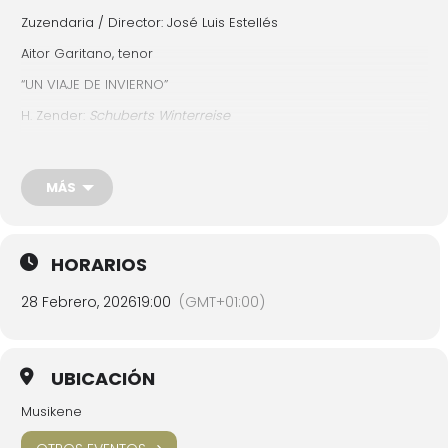
Zuzendaria / Director: José Luis Estellés
Aitor Garitano, tenor
“UN VIAJE DE INVIERNO”
H. Zender:
Schuberts Winterreise
PROGRAMA AQUÍ
MÁS
Entrada libre y gratuita hasta completar aforo
HORARIOS
28 Febrero, 2026
19:00
(GMT+01:00)
UBICACIÓN
Musikene