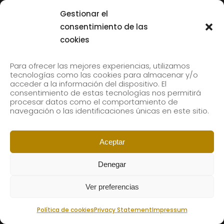
Tolliver en el 61 Jazzaldia
Gestionar el
17 July, 2026
consentimiento de las
cookies
SUBSCRIBE TO OUR NEWSLETTER
Para ofrecer las mejores experiencias, utilizamos
tecnologías como las cookies para almacenar y/o
acceder a la información del dispositivo. El
consentimiento de estas tecnologías nos permitirá
Subscribe to our newsletter to receive our news by
procesar datos como el comportamiento de
email.
navegación o las identificaciones únicas en este sitio.
Aceptar
Denegar
Ver preferencias
Política de cookies
Privacy Statement
Impressum