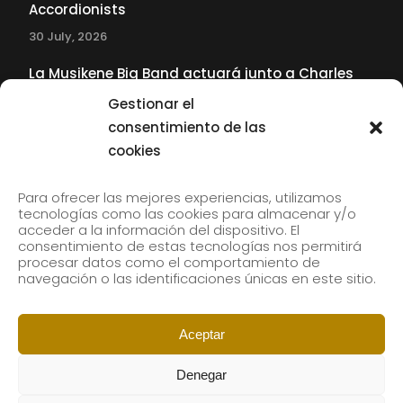
Accordionists
30 July, 2026
La Musikene Big Band actuará junto a Charles
Tolliver en el 61 Jazzaldia
Gestionar el
17 July, 2026
consentimiento de las
cookies
SUBSCRIBE TO OUR NEWSLETTER
Para ofrecer las mejores experiencias, utilizamos
tecnologías como las cookies para almacenar y/o
acceder a la información del dispositivo. El
consentimiento de estas tecnologías nos permitirá
Subscribe to our newsletter to receive our news by
procesar datos como el comportamiento de
email.
navegación o las identificaciones únicas en este sitio.
Aceptar
Denegar