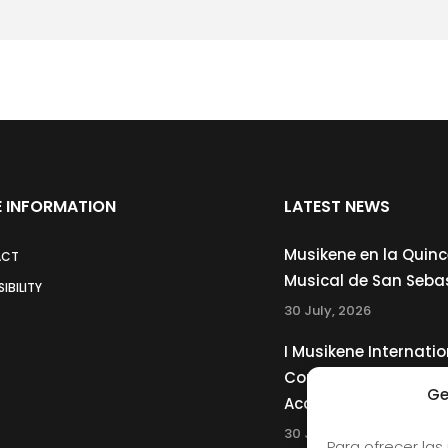
audwell.
Musik für zwei Gitarristen
ompletar aforo
 INFORMATION
LATEST NEWS
Musikene en la Quin
ACT
Musical de San Seba
IBILITY
30 July, 2026
I Musikene Internatio
Competition for You
Ge
Accordionists
30 July, 2026
Para ofrecer las