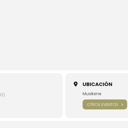
 textu
1° & 2°
***
is
*
 textu
3° & 4°
***
UBICACIÓN
*
Musikene
00)
 humo…
*
OTROS EVENTOS
 textu
5° & 6°
***
us,
O mors
**