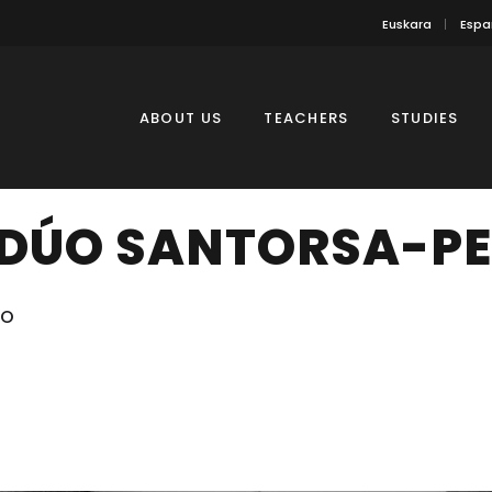
Euskara
Espa
ABOUT US
TEACHERS
STUDIES
 DÚO SANTORSA-P
UO