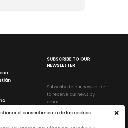
SUBSCRIBE TO OUR
NEWSLETTER
cena
stián
Subscribe to our newsletter
to receive our news by
nal
email.
ng
stionar el consentimiento de las cookies
 mejores experiencias, utilizamos tecnologías