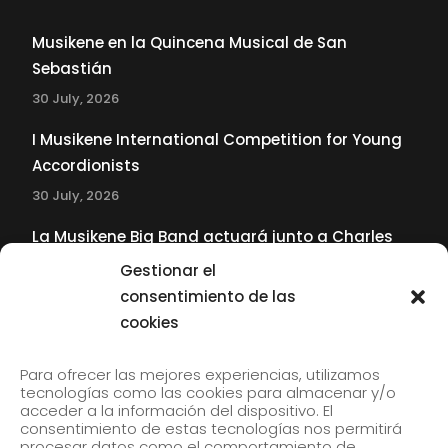
Musikene en la Quincena Musical de San
Sebastián
30 July, 2026
I Musikene International Competition for Young
Accordionists
30 July, 2026
La Musikene Big Band actuará junto a Charles
Tolliver en el 61 Jazzaldia
Gestionar el
17 July, 2026
consentimiento de las
cookies
SUBSCRIBE TO OUR NEWSLETTER
Para ofrecer las mejores experiencias, utilizamos
tecnologías como las cookies para almacenar y/o
acceder a la información del dispositivo. El
consentimiento de estas tecnologías nos permitirá
Subscribe to our newsletter to receive our news by
procesar datos como el comportamiento de