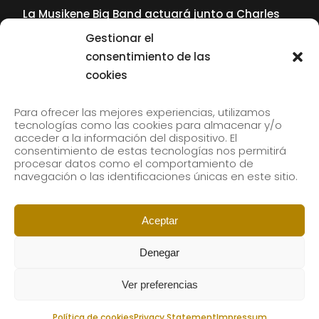
La Musikene Big Band actuará junto a Charles
Tolliver en el 61 Jazzaldia
Gestionar el
17 July, 2026
consentimiento de las
cookies
SUBSCRIBE TO OUR NEWSLETTER
Para ofrecer las mejores experiencias, utilizamos
tecnologías como las cookies para almacenar y/o
acceder a la información del dispositivo. El
consentimiento de estas tecnologías nos permitirá
Subscribe to our newsletter to receive our news by
procesar datos como el comportamiento de
email.
navegación o las identificaciones únicas en este sitio.
Aceptar
Denegar
Ver preferencias
Política de cookies
Privacy Statement
Impressum