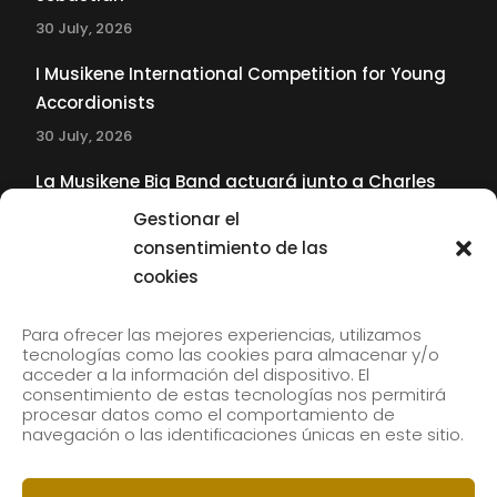
30 July, 2026
I Musikene International Competition for Young
Accordionists
30 July, 2026
La Musikene Big Band actuará junto a Charles
Tolliver en el 61 Jazzaldia
Gestionar el
17 July, 2026
consentimiento de las
cookies
SUBSCRIBE TO OUR NEWSLETTER
Para ofrecer las mejores experiencias, utilizamos
tecnologías como las cookies para almacenar y/o
acceder a la información del dispositivo. El
consentimiento de estas tecnologías nos permitirá
Subscribe to our newsletter to receive our news by
procesar datos como el comportamiento de
email.
navegación o las identificaciones únicas en este sitio.