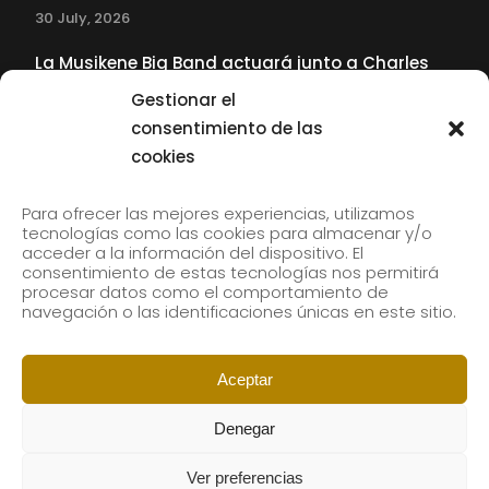
30 July, 2026
La Musikene Big Band actuará junto a Charles
Tolliver en el 61 Jazzaldia
Gestionar el
17 July, 2026
consentimiento de las
cookies
SUBSCRIBE TO OUR NEWSLETTER
Para ofrecer las mejores experiencias, utilizamos
tecnologías como las cookies para almacenar y/o
acceder a la información del dispositivo. El
consentimiento de estas tecnologías nos permitirá
Subscribe to our newsletter to receive our news by
procesar datos como el comportamiento de
email.
navegación o las identificaciones únicas en este sitio.
Aceptar
Denegar
Ver preferencias