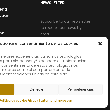
NEWSLETTER
cena
stián
Subscribe to our newsletter
to receive our news by
nal
email.
ng
stionar el consentimiento de las cookies
 mejores experiencias, utilizamos tecnologías
s para almacenar y/o acceder a la información
d
 El consentimiento de estas tecnologías nos
rles
esar datos como el comportamiento de
 identificaciones únicas en este sitio.
aldia
Denegar
Ver preferencias
Política de cookies
Privacy Statement
Impressum