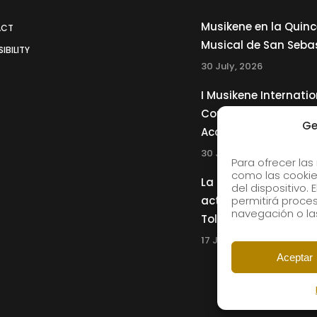
Musikene en la Quin
ACT
Musical de San Seba
IBILITY
30 July, 2026
I Musikene Internatio
Competition for You
Ge
Accordionists
30 July, 2026
Para ofrecer las
como las cookie
La Musikene Big Ban
del dispositivo.
actuará junto a Cha
permitirá proc
navegación o las
Tolliver en el 61 Jazz
17 July, 2026
Aceptar