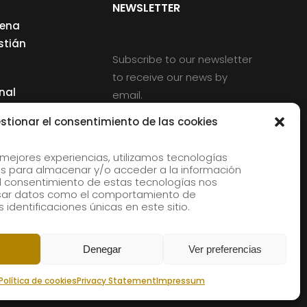
NEWSLETTER
cena
stián
Subscribe to our newsletter
to receive our news by
nal
email.
ng
stionar el consentimiento de las cookies
 mejores experiencias, utilizamos tecnologías
s para almacenar y/o acceder a la información
d
 El consentimiento de estas tecnologías nos
rles
esar datos como el comportamiento de
 identificaciones únicas en este sitio.
aldia
Denegar
Ver preferencias
Política de cookies
Privacy Statement
Impressum