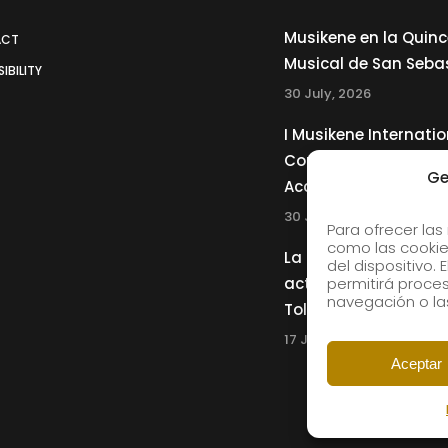
Musikene en la Quin
ACT
Musical de San Seba
IBILITY
30 July, 2026
I Musikene Internatio
Competition for You
Ge
Accordionists
30 July, 2026
Para ofrecer las
como las cookie
La Musikene Big Ban
del dispositivo.
actuará junto a Cha
permitirá proc
navegación o las
Tolliver en el 61 Jazz
17 July, 2026
Aceptar