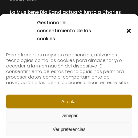
La Musikene Big Band actuará junto a Charles
Tolliver en el 61 Jazzaldia
Gestionar el
17 July, 2026
consentimiento de las
cookies
SUBSCRIBE TO OUR NEWSLETTER
Para ofrecer las mejores experiencias, utilizamos
tecnologías como las cookies para almacenar y/o
acceder a la información del dispositivo. El
consentimiento de estas tecnologías nos permitirá
Subscribe to our newsletter to receive our news by
procesar datos como el comportamiento de
email.
navegación o las identificaciones únicas en este sitio.
Aceptar
Denegar
Ver preferencias