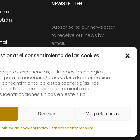
NEWSLETTER
cena
stián
Subscribe to our newsletter
to receive our news by
nal
email.
ng
stionar el consentimiento de las cookies
 mejores experiencias, utilizamos tecnologías
s para almacenar y/o acceder a la información
d
 El consentimiento de estas tecnologías nos
rles
esar datos como el comportamiento de
 identificaciones únicas en este sitio.
aldia
Denegar
Ver preferencias
Política de cookies
Privacy Statement
Impressum