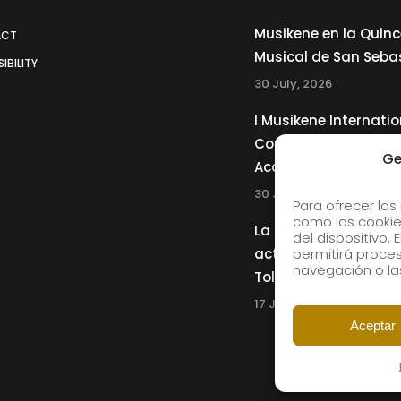
Musikene en la Quin
ACT
Musical de San Seba
IBILITY
30 July, 2026
I Musikene Internatio
Competition for You
Ge
Accordionists
30 July, 2026
Para ofrecer las
como las cookie
La Musikene Big Ban
del dispositivo.
actuará junto a Cha
permitirá proc
navegación o las
Tolliver en el 61 Jazz
17 July, 2026
Aceptar