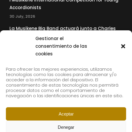
Accordionists
30 July, 2026
La Musikene Big Band actuará junto a Charles
Tolliver en el 61 Jazzaldia
Gestionar el
17 July, 2026
consentimiento de las
cookies
SUBSCRIBE TO OUR NEWSLETTER
Para ofrecer las mejores experiencias, utilizamos
tecnologías como las cookies para almacenar y/o
acceder a la información del dispositivo. El
consentimiento de estas tecnologías nos permitirá
Subscribe to our newsletter to receive our news by
procesar datos como el comportamiento de
email.
navegación o las identificaciones únicas en este sitio.
Aceptar
Denegar