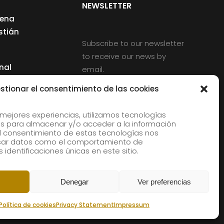
NEWSLETTER
cena
stián
Subscribe to our newsletter
to receive our news by
nal
email.
ng
stionar el consentimiento de las cookies
 mejores experiencias, utilizamos tecnologías
s para almacenar y/o acceder a la información
d
 El consentimiento de estas tecnologías nos
rles
esar datos como el comportamiento de
 identificaciones únicas en este sitio.
aldia
Denegar
Ver preferencias
Política de cookies
Privacy Statement
Impressum