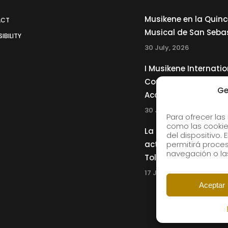
Musikene en la Quin
ACT
Musical de San Seba
IBILITY
30 July, 2026
I Musikene Internatio
Competition for You
Ge
Accordionists
30 July, 2026
Para ofrecer las
como las cookie
La Musikene Big Ban
del dispositivo.
actuará junto a Cha
permitirá proc
navegación o las
Tolliver en el 61 Jazz
17 July, 2026
Aceptar