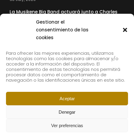
La Musikene Big Band actuará junto a Charles
Tolliver en el 61 Jazzaldia
Gestionar el
17 July, 2026
consentimiento de las
cookies
SUBSCRIBE TO OUR NEWSLETTER
Para ofrecer las mejores experiencias, utilizamos
tecnologías como las cookies para almacenar y/o
acceder a la información del dispositivo. El
consentimiento de estas tecnologías nos permitirá
Subscribe to our newsletter to receive our news by
procesar datos como el comportamiento de
email.
navegación o las identificaciones únicas en este sitio.
Aceptar
Denegar
Ver preferencias