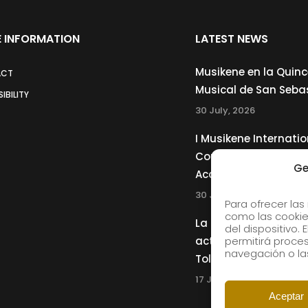
 INFORMATION
LATEST NEWS
Musikene en la Quin
ACT
Musical de San Seba
IBILITY
30 July, 2026
I Musikene Internatio
Competition for You
Ge
Accordionists
30 July, 2026
Para ofrecer las
como las cookie
La Musikene Big Ban
del dispositivo.
actuará junto a Cha
permitirá proc
navegación o las
Tolliver en el 61 Jazz
17 July, 2026
Aceptar