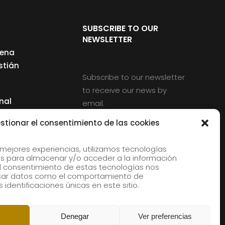
SUBSCRIBE TO OUR
NEWSLETTER
cena
stián
Subscribe to our newsletter
to receive our news by
nal
email.
ng
stionar el consentimiento de las cookies
 mejores experiencias, utilizamos tecnologías
s para almacenar y/o acceder a la información
d
 El consentimiento de estas tecnologías nos
rles
esar datos como el comportamiento de
 identificaciones únicas en este sitio.
aldia
Denegar
Ver preferencias