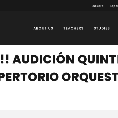
Euskara
Espa
ABOUT US
TEACHERS
STUDIES
! AUDICIÓN QUINT
EPERTORIO ORQUES