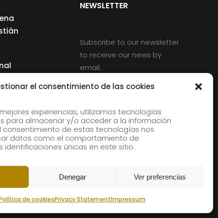
NEWSLETTER
cena
stián
Subscribe to our newsletter
to receive our news by
nal
email.
ng
stionar el consentimiento de las cookies
 mejores experiencias, utilizamos tecnologías
s para almacenar y/o acceder a la información
d
 El consentimiento de estas tecnologías nos
rles
esar datos como el comportamiento de
 identificaciones únicas en este sitio.
aldia
Denegar
Ver preferencias
Política de cookies
Privacy Statement
Impressum