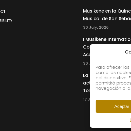
Musikene en la Quin
ACT
Musical de San Seba
IBILITY
30 July, 2026
I Musikene Internatio
Competition for You
Ge
Accordionists
30 July, 2026
Para ofrecer las
como las cookie
La Musikene Big Ban
del dispositivo.
actuará junto a Cha
permitirá proc
navegación o las
Tolliver en el 61 Jazz
17 July, 2026
Aceptar